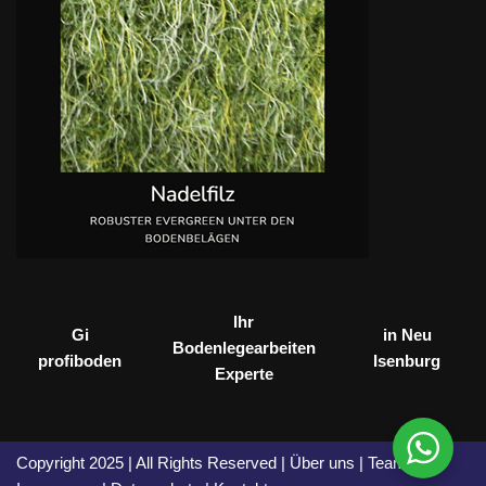
Ihr
Gi
in Neu
Bodenlegearbeiten
profiboden
Isenburg
Experte
Copyright 2025 | All Rights Reserved |
Über uns
|
Team
|