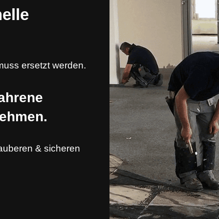
nelle
muss ersetzt werden.
fahrene
nehmen.
auberen & sicheren